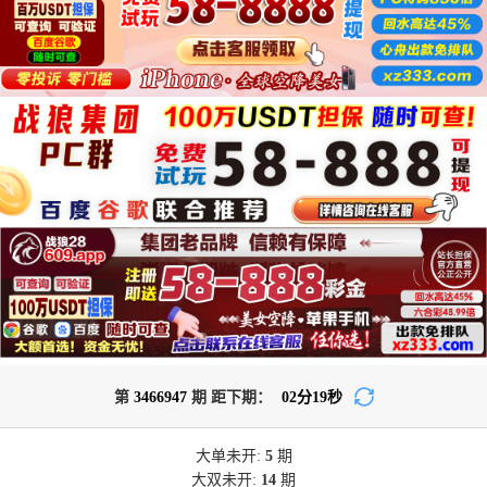
第
3466947
期 距下期：
02
分
19
秒
大单
未开:
5
期
大双
未开:
14
期